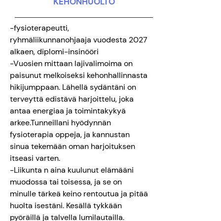
KEHONHUOLTO
-fysioterapeutti,
ryhmäliikunnanohjaaja vuodesta 2027
alkaen, diplomi-insinööri
-Vuosien mittaan lajivalimoima on
paisunut melkoiseksi kehonhallinnasta
hikijumppaan. Lähellä sydäntäni on
terveyttä edistävä harjoittelu, joka
antaa energiaa ja toimintakykyä
arkee.Tunneillani hyödynnän
fysioterapia oppeja, ja kannustan
sinua tekemään oman harjoituksen
itseasi varten.
-Liikunta n aina kuulunut elämääni
muodossa tai toisessa, ja se on
minulle tärkeä keino rentoutua ja pitää
huolta isestäni. Kesällä tykkään
pyöräillä ja talvella lumilautailla.