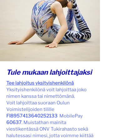
Tule mukaan lahjoittajaksi
Tee lahjoitus yksityishenkilönä
Yksityishenkilönä voit lahjoittaa joko
nimen kanssa tai nimettömänä.
Voit lahjoittaa suoraan Oulun
Voimistelijoiden tilille
FI8957413640252133
MobilePay
60637
. Muistathan mainita
viestikentässä ONV Tukirahasto sekä
halutessasi nimesi, jotta voimme kiittää